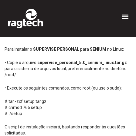
Para instalar o
SUPERVISE PERSONAL
para
SENIUM
no Linux:
• Copie o arquivo
supervise_personal_5.0_senium_linux.tar.gz
para o sistema de arquivos local, preferencialmente no diretório
/root/
• Execute os seguintes comandos, como root (ou use o sudo):
# tar -zxf setup.tar.gz
# chmod 766 setup
# ./setup
O script de instalação iniciará, bastando responder às questões
solicitadas.