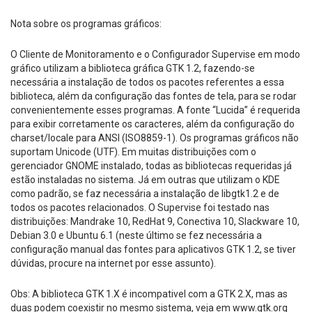
Nota sobre os programas gráficos:
O Cliente de Monitoramento e o Configurador Supervise em modo
gráfico utilizam a biblioteca gráfica GTK 1.2, fazendo-se
necessária a instalação de todos os pacotes referentes a essa
biblioteca, além da configuração das fontes de tela, para se rodar
convenientemente esses programas. A fonte “Lucida” é requerida
para exibir corretamente os caracteres, além da configuração do
charset/locale para ANSI (ISO8859-1). Os programas gráficos não
suportam Unicode (UTF). Em muitas distribuições com o
gerenciador GNOME instalado, todas as bibliotecas requeridas já
estão instaladas no sistema. Já em outras que utilizam o KDE
como padrão, se faz necessária a instalação de libgtk1.2 e de
todos os pacotes relacionados. O Supervise foi testado nas
distribuições: Mandrake 10, RedHat 9, Conectiva 10, Slackware 10,
Debian 3.0 e Ubuntu 6.1 (neste último se fez necessária a
configuração manual das fontes para aplicativos GTK 1.2, se tiver
dúvidas, procure na internet por esse assunto).
Obs: A biblioteca GTK 1.X é incompativel com a GTK 2.X, mas as
duas podem coexistir no mesmo sistema, veja em www.gtk.org