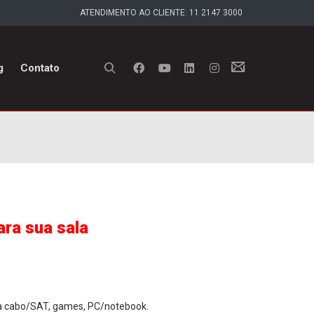
ATENDIMENTO AO CLIENTE: 11 2147 3000
g
Contato
ara sua sala
V a cabo/SAT, games, PC/notebook.