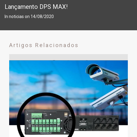
Lançamento DPS MAX!
In
noticias
on
14/08/2020
Artigos Relacionados
Saiba o que é nobreak e conheça as
funções do aparelho
29/08/2017